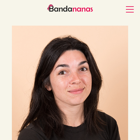
Accueil
L’association
Les nanas
Nos actions caritatives
Postuler
Contact