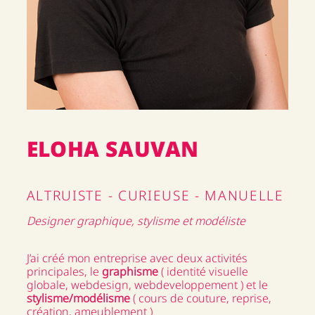
ELOHA SAUVAN
ALTRUISTE - CURIEUSE - MANUELLE
Designer graphique, stylisme et modéliste
J’ai créé mon entreprise avec deux activités
principales, le
graphisme
( identité visuelle
globale, webdesign, webdeveloppement ) et le
stylisme/modélisme
( cours de couture, reprise,
création, ameublement )