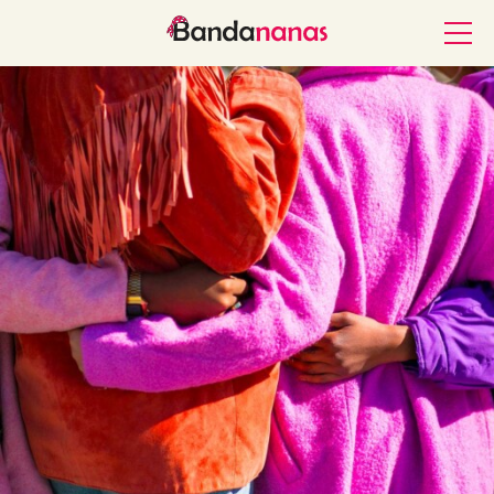
Accueil
L’association
Les nanas
Nos actions caritatives
Postuler
Contact