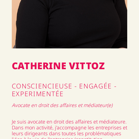
CATHERINE VITTOZ
CONSCIENCIEUSE - ENGAGÉE -
EXPERIMENTÉE
Avocate en droit des affaires et médiateur(e)
Je suis avocate en droit des affaires et médiateure.
Dans mon activité, j'accompagne les entreprises et
leurs dirigeants dans toutes les problématiques