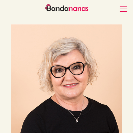
Accueil
L’association
Les nanas
Nos actions caritatives
Postuler
Contact