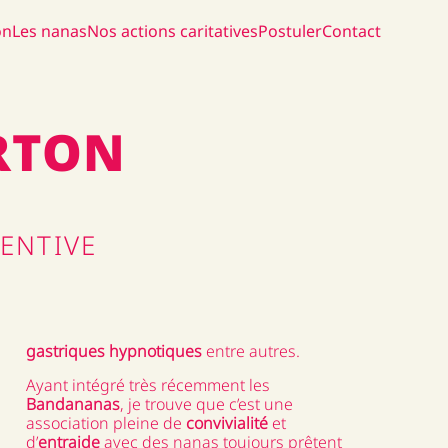
on
Les nanas
Nos actions caritatives
Postuler
Contact
RTON
TENTIVE
gastriques hypnotiques
entre autres.
Ayant intégré très récemment les
Bandananas
, je trouve que c’est une
association pleine de
convivialité
et
d’
entraide
avec des nanas toujours prêtent